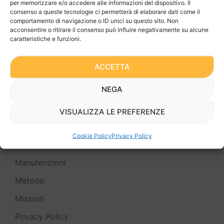
per memorizzare e/o accedere alle informazioni del dispositivo. Il
Realmec Gru
consenso a queste tecnologie ci permetterà di elaborare dati come il
comportamento di navigazione o ID unici su questo sito. Non
acconsentire o ritirare il consenso può influire negativamente su alcune
caratteristiche e funzioni.
Calcoli e Relazioni
Certificazione Attrezzature autocostruite dal
ACCETTA
Cliente
NEGA
Chi siamo
Chiedilo all’Ingegnere
VISUALIZZA LE PREFERENZE
Cookie Policy (UE)
Cookie Policy
Privacy Policy
Depliant
Manutenzioni
Metodo
Mission
Privacy Policy