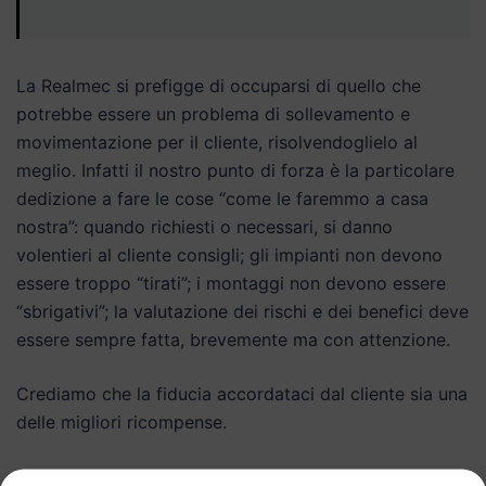
La Realmec si prefigge di occuparsi di quello che
potrebbe essere un problema di sollevamento e
movimentazione per il cliente, risolvendoglielo al
meglio. Infatti il nostro punto di forza è la particolare
dedizione a fare le cose “come le faremmo a casa
nostra”: quando richiesti o necessari, si danno
volentieri al cliente consigli; gli impianti non devono
essere troppo “tirati”; i montaggi non devono essere
“sbrigativi”; la valutazione dei rischi e dei benefici deve
essere sempre fatta, brevemente ma con attenzione.
Crediamo che la fiducia accordataci dal cliente sia una
delle migliori ricompense.
Su richiesta siamo anche capaci di realizzare impianti