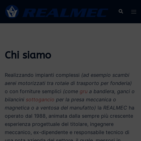
Vai
Cerca
Mos
al
men
contenuto
Chi siamo
Realizzando impianti complessi
(ad esempio scambi
aerei motorizzati tra rotaie di trasporto per fonderia)
o con forniture semplici
(come
gru
a bandiera, ganci o
bilancini
sottogancio
per la presa meccanica o
magnetica o a ventosa del manufatto)
la
REALMEC
ha
operato dal 1988, animata dalla sempre più crescente
esperienza progettuale del titolare, ingegnere
meccanico, ex-dipendente e responsabile tecnico di
una nota azienda del settore, il quale, messosi in