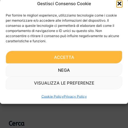
Gestisci Consenso Cookie
essenziali, “all’osso”, nel caso che l’investimento debba
essere fatto, ma con poche risorse e l’utilizzo deva
Per fornire le migliori esperienze, utilizziamo tecnologie come i cookie
essere saltuario o comunque non così frequente
per memorizzare e/o accedere alle informazioni del dispositivo. Il
consenso a queste tecnologie ci permetterà di elaborare dati come il
(valutazione costi/benefici dell’utilizzo presente e/o
comportamento di navigazione o ID unici su questo sito. Non
futuro). In questi casi si può valutare di impiegare,
acconsentire o ritirare il consenso può influire negativamente su alcune
caratteristiche e funzioni.
rimettendoli in commercio, impianti usati, magari dopo
avervi fatto qualche modifica non sostanziale e averne
attestato/ revisionato l’impianto elettrico per metterlo
ACCETTA
a norma con le attuali disposizioni; oppure al bisogno
NEGA
possiamo disporre di noleggio di dette gru o
apparecchiature per il sollevamento.
VISUALIZZA LE PREFERENZE
Cookie Policy
Privacy Policy
Cerca